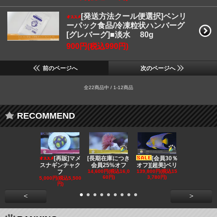
[発送方法クール便選択]ベンリ
ーパック食品/冷凍粒状ハンバーグ
[グレバーグ]■淡水 80g
900円(税込990円)
前のページへ
次のページへ
全22商品中 / 1-12商品
RECOMMEND
[再販]マメ
[長期在庫につき
[会員30％
[会員3
スナギンチャク
会員25%オフ
オフ][超美]ベリ
オフ][超美]
フ
14,600円(税込16,0
139,800円(税込15
129,800円(税
60円)
3,780円)
2,780円)
5,000円(税込5,500
円)
<
>