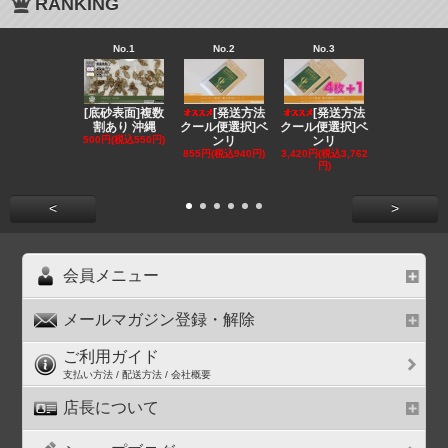
RANKING
No.1
No.2
No.3
No.4
[底砂表面]複数
[発送方法
[発送方法
[発送
割あり 沖縄
クール便選択]ベ
クール便選択]ベ
クール便選択
500円(税込550円)
ンリ
ンリ
EE
855円(税込940円)
3,420円(税込3,762
1,180円(税込1
円)
円)
<
>
会員メニュー
メールマガジン登録・解除
ご利用ガイド
支払い方法 / 配送方法 / 会社概要
店長について