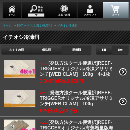
ホーム
>
餌/フード/人工海水/吸着剤
>
イチオシ冷凍餌
イチオシ冷凍餌
おすすめ順
価格順
新着順
[発送方法クール便選択]REEF-
TRIGGERオリジナル/冷凍アサリミ
ンチ[WEB CLAM] 100g 4+1枚
3,300円(税込3,630円)
[発送方法クール便選択]REEF-
TRIGGERオリジナル/冷凍アサリミ
ンチ[WEB CLAM] 100g
825円(税込907円)
[発送方法クール便選択]REEF-
TRIGGERオリジナル/海藻増量版海