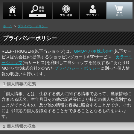
ホーム
>
プライバシーポリシー
プライバシーポリシー
REEF-TRIGGER(以下当ショップ)は、
GMOペパボ株式会社
(以下サー
ビス提供会社)の提供するショッピングカートASPサービス
カラーミ
ーショップ
(当サービス)を利用して当ショップを開設するにあたりG
MOペパボ株式会社の定めた
プライバシー・ポリシー
に則った個人情
報の取扱いを行います。
1.個人情報の定義
「個人情報」とは、生存する個人に関する情報であって、当該情報に
含まれる氏名、生年月日その他の記述等により特定の個人を識別する
ことができるもの、及び他の情報と容易に照合することができ、それ
により特定の個人を識別することができることとなるものをいいま
す。
2.個人情報の収集