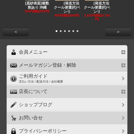
[底砂表面]複数
[発送方法
[発送方法
[発送
割あり 沖縄
クール便選択]ベ
クール便選択]ベ
クール便選択
500円(税込550円)
ンリ
ンリ
EE
855円(税込940円)
3,420円(税込3,762
1,180円(税込1
円)
円)
<
>
会員メニュー
メールマガジン登録・解除
ご利用ガイド
支払い方法 / 配送方法 / 会社概要
店長について
ショップブログ
お問い合せ
プライバシーポリシー