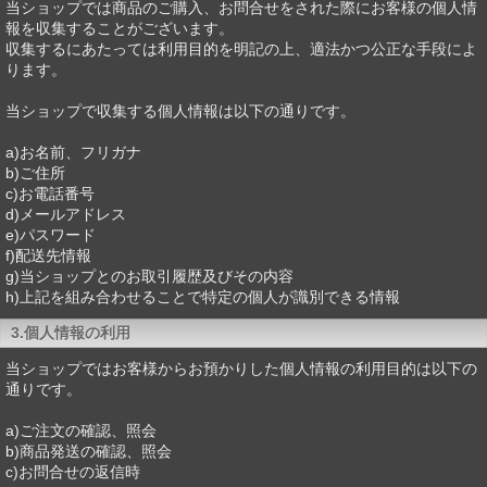
当ショップでは商品のご購入、お問合せをされた際にお客様の個人情
報を収集することがございます。
収集するにあたっては利用目的を明記の上、適法かつ公正な手段によ
ります。
当ショップで収集する個人情報は以下の通りです。
a)お名前、フリガナ
b)ご住所
c)お電話番号
d)メールアドレス
e)パスワード
f)配送先情報
g)当ショップとのお取引履歴及びその内容
h)上記を組み合わせることで特定の個人が識別できる情報
3.個人情報の利用
当ショップではお客様からお預かりした個人情報の利用目的は以下の
通りです。
a)ご注文の確認、照会
b)商品発送の確認、照会
c)お問合せの返信時