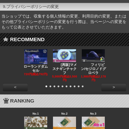
9.プライバシーポリシーの変更
当ショップでは、収集する個人情報の変更、利用目的の変更、または
その他プライバシーポリシーの変更を行う際は、当ページへの変更を
もって公表とさせていただきます。
RECOMMEND
[再販]マメ
フィリピ
フィリピン/
ローランドダム
スナギンチャク
ン/セジロノドグ
ハギ 小さ
セル
フ
ロベラ
2,480円(税込2
720円(税込792円)
円)
5,000円(税込5,500
1,980円(税込2,178
円)
円)
<
>
RANKING
No.1
No.2
No.3
No.4