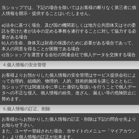
当ショップでは、下記の場合を除いてはお客様の断りなく第三者に個
人情報を開示・提供することはいたしません。
a)法令に基づく場合、及び国の機関若しくは地方公共団体又はその委
託を受けた者が法令の定める事務を遂行することに対して協力する必
要がある場合
b)人の生命、身体又は財産の保護のために必要がある場合であって、
本人の同意を得ることが困難である場合
c)当ショップを運営する会社の関連会社で個人データを交換する場合
4.個人情報の安全管理
お客様よりお預かりした個人情報の安全管理はサービス提供会社によ
って合理的、組織的、物理的、人的、技術的施策を講じるとともに、
当ショップでは関連法令に準じた適切な取扱いを行うことで個人デー
タへの不正な侵入、個人情報の紛失、改ざん、漏えい等の危険防止に
努めます。
5.個人情報の訂正、削除
お客様からお預かりした個人情報の訂正・削除は下記の問合せ先より
お知らせ下さい。
また、ユーザー登録された場合、当サイトのメニュー「マイアカウン
ト」より個人情報の訂正が出来ます。