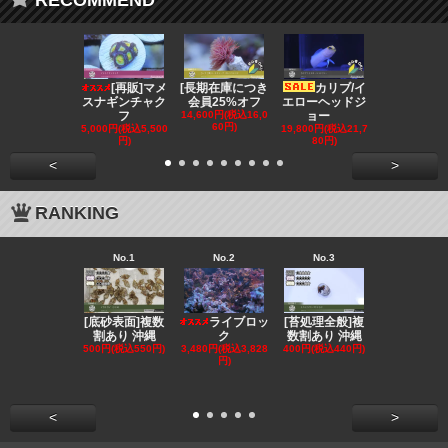
RECOMMEND
[再販]マメ
[長期在庫につき
カリブ/イ
[会員
スナギンチャク
会員25%オフ
エローヘッドジ
オフ][超美]
フ
14,600円(税込16,0
ョー
139,800円(税
60円)
3,780円)
5,000円(税込5,500
19,800円(税込21,7
円)
80円)
<
>
RANKING
No.1
No.2
No.3
No.4
[底砂表面]複数
[苔処理全般]複
[発送
ライブロッ
割あり 沖縄
数割あり 沖縄
クール便選択
ク
500円(税込550円)
400円(税込440円)
ンリ
3,480円(税込3,828
円)
855円(税込94
<
>