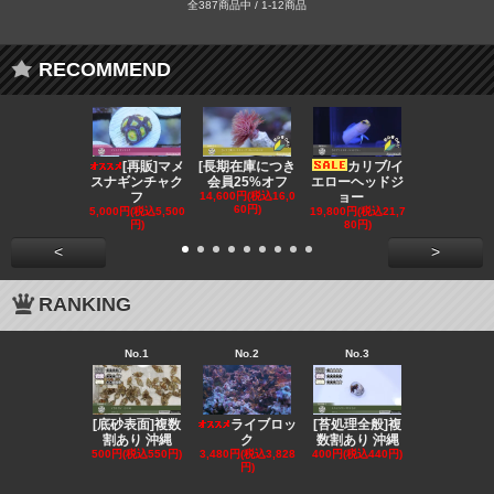
全387商品中 / 1-12商品
RECOMMEND
[再販]マメ
[長期在庫につき
カリブ/イ
[会員
スナギンチャク
会員25%オフ
エローヘッドジ
オフ][超美]
フ
14,600円(税込16,0
ョー
139,800円(税
60円)
3,780円)
5,000円(税込5,500
19,800円(税込21,7
円)
80円)
<
>
RANKING
No.1
No.2
No.3
No.4
[底砂表面]複数
[苔処理全般]複
[発送
ライブロッ
割あり 沖縄
数割あり 沖縄
クール便選択
ク
500円(税込550円)
400円(税込440円)
ンリ
3,480円(税込3,828
円)
855円(税込94