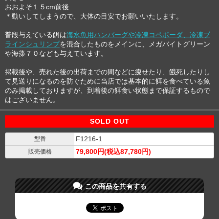
おおよそ１５cm前後
＊動いしてしまうので、大体の目安でお願いいたします。
普段与えている餌は
海水魚用ハンバーグや冷凍コペポーダ、冷凍ブ
ラインシュリンプ
を混合したものをメインに、メガバイトグリーン
や海藻７０なども与えています。
掲載後や、売れた後の出荷までの間などに痩せたり、餓死したりし
て見送りになるのを防ぐために当店では基本的に餌を食べている魚
のみ掲載しておりますが、到着後の餌食い状態まで保証するもので
はございません。
SOLD OUT
F1216-1
型番
79,800円(税込87,780円)
販売価格
この商品を共有する