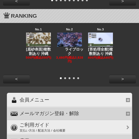
<
>
RANKING
No.1
No.2
No.3
No.4
[底砂表面]複数
[苔処理全般]複
[発送
ライブロッ
割あり 沖縄
数割あり 沖縄
クール便選択
ク
500円(税込550円)
400円(税込440円)
ンリ
3,480円(税込3,828
円)
855円(税込94
<
>
会員メニュー
メールマガジン登録・解除
ご利用ガイド
支払い方法 / 配送方法 / 会社概要