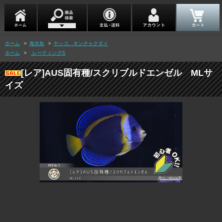
ホーム
>
海水魚
>
ヤッコ、キンチャクダイ
ホーム
>
レーティングS
[レア]AUS固有種/スクリブルドエンゼル MLサ
イズ