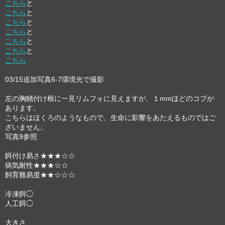
こちら
と
こちら
と
こちら
と
こちら
と
こちら
と
こちら
と
こちら
03/15追加写真6-7環境光で撮影
左の胸鰭付け根に一見リムフォに見えますが、１mmほどのコブが
あります。
こちらはほくろのようなもので、生命に影響をあたえるものではご
ざいません。
写真9参照
餌付け易さ★★★☆☆
病気耐性★★★☆☆
飼育難易度★★☆☆☆
冷凍餌◯
人工餌◯
大きさ