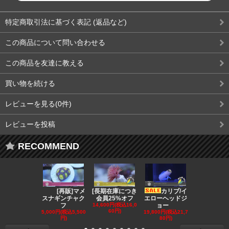
特定商取引法に基づく表記 (返品など)
この商品について問い合わせる
この商品を友達に教える
買い物を続ける
レビューを見る(0件)
レビューを投稿
RECOMMEND
[再販]マメ
[長期在庫につき
カリブ/イ
[会員
スナギンチャク
会員25%オフ
エローヘッドジ
オフ][超美]
フ
14,600円(税込16,0
ョー
139,800円(税
60円)
3,780円)
5,000円(税込5,500
19,800円(税込21,7
円)
80円)