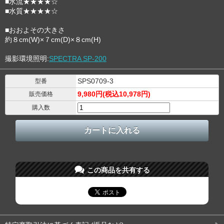
■水流★★★★☆
■水質★★★★☆
■おおよその大きさ
約８cm(W)×７cm(D)×８cm(H)
撮影環境照明:
SPECTRA SP-200
SPS0709-3
型番
9,980円(税込10,978円)
販売価格
購入数
この商品を共有する