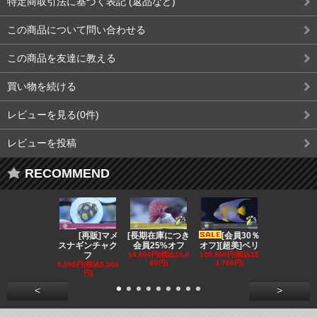
特定商取引法に基づく表記 (返品など)
この商品について問い合わせる
この商品を友達に教える
買い物を続ける
レビューを見る(0件)
レビューを投稿
RECOMMEND
[再販]マメ
[長期在庫につき
[会員30％
[会員3
スナギンチャク
会員25%オフ
オフ][超美]ベリ
オフ][超美]
フ
14,600円(税込16,0
139,800円(税込15
129,800円(税
60円)
3,780円)
2,780円)
5,000円(税込5,500
円)
<
>