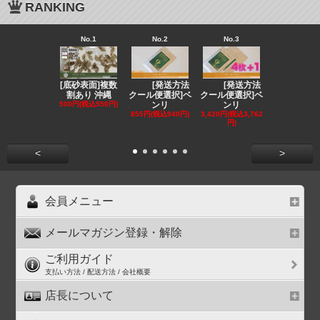
RANKING
No.1
No.2
No.3
No.4
[底砂表面]複数
[発送方法
[発送方法
[発送
割あり 沖縄
クール便選択]ベ
クール便選択]ベ
クール便選択
500円(税込550円)
ンリ
ンリ
EE
855円(税込940円)
3,420円(税込3,762
1,180円(税込1
円)
円)
<
>
会員メニュー
メールマガジン登録・解除
ご利用ガイド
支払い方法 / 配送方法 / 会社概要
店長について