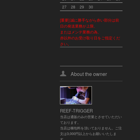
27
28
29
30
[重要] 誠に勝手ながら赤い部分は前
日の発送業務が上限、
またはメンテ業務の為、
赤以外のお受け取り日をご指定くだ
さい。
About the owner
REEF-TRIGGER
当店は通販のみの営業とさせていただい
ております。
当店は梱包料を頂いておりません。ご注
文は3,000円以上からお願いいたしま
す。