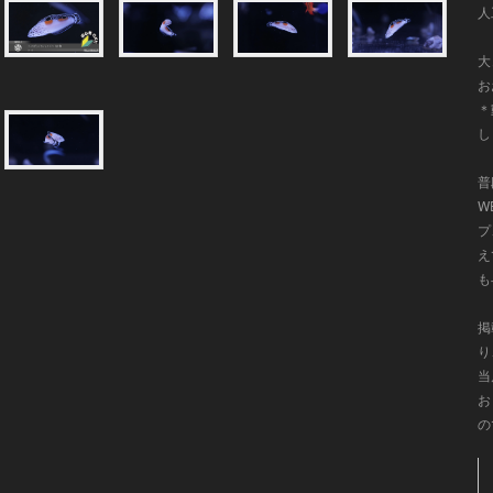
人
大
お
＊
し
普
W
プ
え
も
掲
り
当
お
の