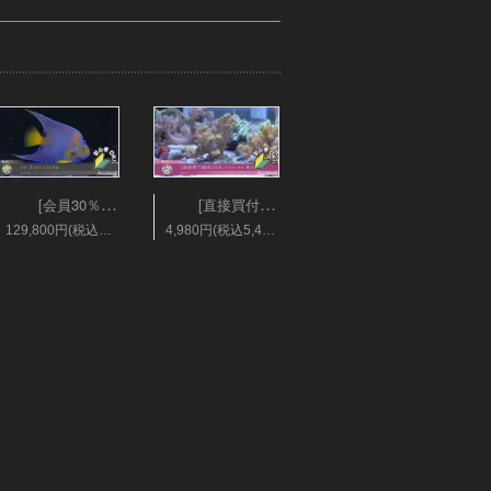
[会員30％オフ][超美]ベリーズ/クィーンエンゼル XLサイズ
[直接買付個体]日本/キバナトサカ 美カラー Mサイズ
129,800円(税込142,780円)
4,980円(税込5,478円)