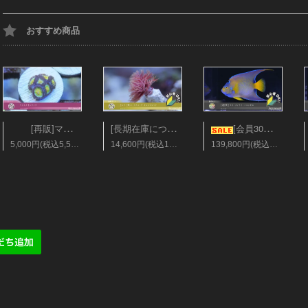
おすすめ商品
[長期在庫につき会員25%オフ][レア]美ハードチューブ オレンジレッド Sサイズ
[再販]マメスナギンチャク フラグ28mm ソラマメ
[会員30％オフ][超美]ベリーズ/クィーンエンゼル XLサイズ
5,000円(税込5,500円)
14,600円(税込16,060円)
139,800円(税込153,780円)