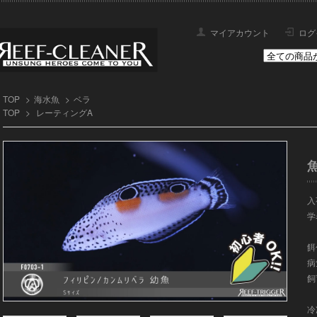
マイアカウント
ログ
TOP
>
海水魚
>
ベラ
TOP
>
レーティングA
入荷
学名
餌
病
飼
冷