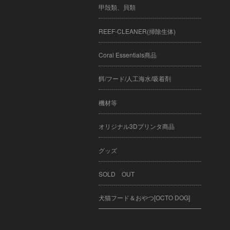
甲殻類、貝類
REEF-CLEANER(掃除生体)
Coral Essentials商品
餌/フード/人工海水/吸着剤
機材等
オリジナル3Dプリンタ商品
グッズ
SOLD OUT
犬猫フード＆おやつ[OCTO DOG]