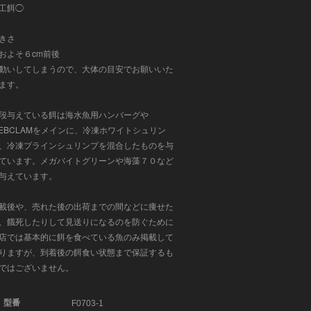
工餌◯
きさ
およそ６cm前後
動いしてしまうので、大体の目安でお願いいた
ます。
段与えている餌は
海水魚用ハンバーグや
EBCLAMをメインに、冷凍ホワイトシュリン
、冷凍ブラインシュリンプ
を混合したものを与
ています。メガバイトグリーンや海藻７０など
与えています。
載後や、売れた後の出荷までの間などに痩せた
、餓死したりして見送りになるのを防ぐために
店では基本的に餌を食べている魚のみ掲載して
りますが、到着後の餌食い状態まで保証するも
ではございません。
型番
F0703-1