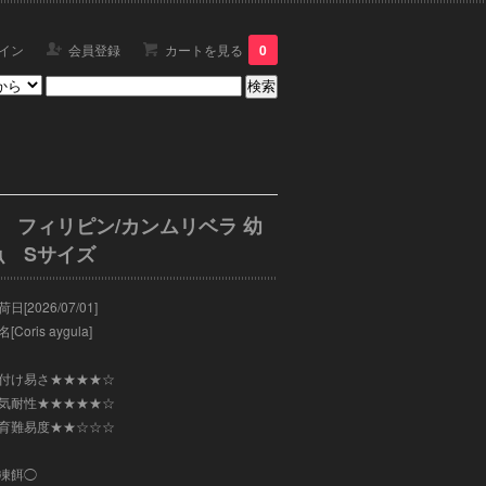
イン
会員登録
カートを見る
0
フィリピン/カンムリベラ 幼
魚 Sサイズ
日[2026/07/01]
[Coris aygula]
付け易さ★★★★☆
気耐性★★★★★☆
育難易度★★☆☆☆
凍餌◯