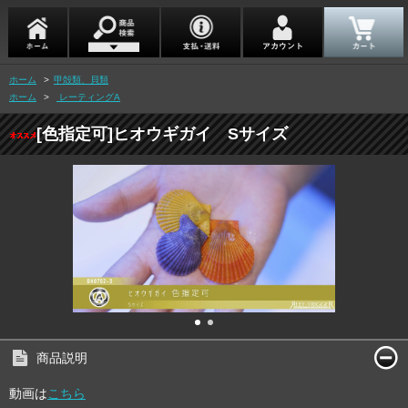
ホーム
>
甲殻類、貝類
ホーム
>
レーティングA
[色指定可]ヒオウギガイ Sサイズ
商品説明
動画は
こちら