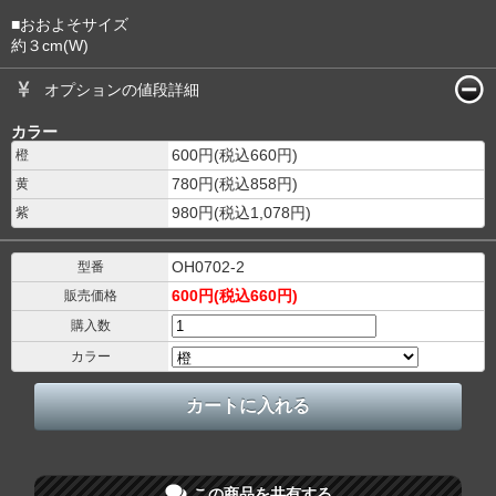
■おおよそサイズ
約３cm(W)
オプションの値段詳細
カラー
600円(税込660円)
橙
780円(税込858円)
黄
980円(税込1,078円)
紫
OH0702-2
型番
600円(税込660円)
販売価格
購入数
カラー
この商品を共有する