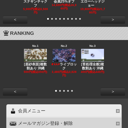
スナギンチャク
会員25%オフ
エローヘッドジ
オフ][超美]
フ
14,600円(税込16,0
ョー
139,800円(税
60円)
3,780円)
5,000円(税込5,500
19,800円(税込21,7
円)
80円)
<
>
RANKING
No.1
No.2
No.3
No.4
[底砂表面]複数
[苔処理全般]複
[発送
ライブロッ
割あり 沖縄
数割あり 沖縄
クール便選択
ク
500円(税込550円)
400円(税込440円)
ンリ
3,480円(税込3,828
円)
855円(税込94
<
>
会員メニュー
メールマガジン登録・解除