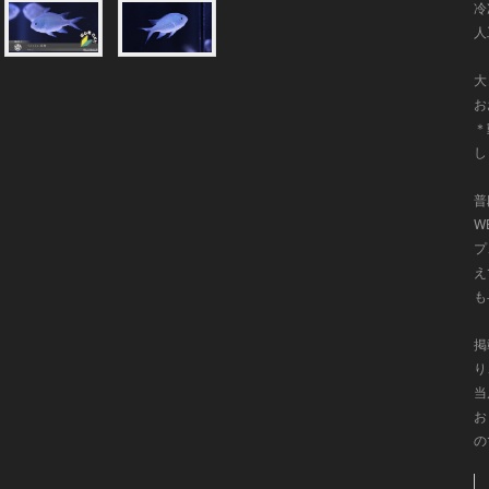
冷
人
大
お
＊
し
普
W
プ
え
も
掲
り
当
お
の