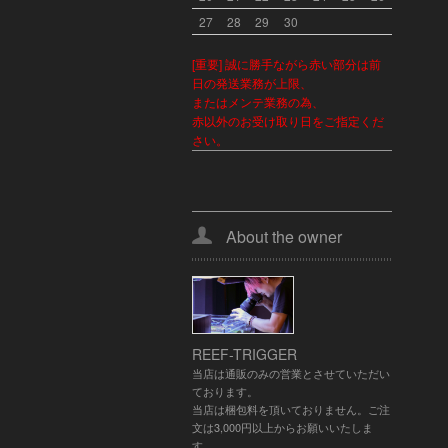
27
28
29
30
[重要] 誠に勝手ながら赤い部分は前
日の発送業務が上限、
またはメンテ業務の為、
赤以外のお受け取り日をご指定くだ
さい。
About the owner
REEF-TRIGGER
当店は通販のみの営業とさせていただい
ております。
当店は梱包料を頂いておりません。ご注
文は3,000円以上からお願いいたしま
す。