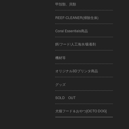
甲殻類、貝類
REEF-CLEANER(掃除生体)
Coral Essentials商品
餌/フード/人工海水/吸着剤
機材等
オリジナル3Dプリンタ商品
グッズ
SOLD OUT
犬猫フード＆おやつ[OCTO DOG]