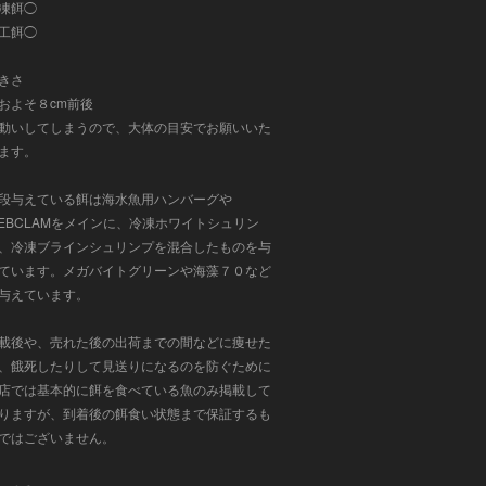
凍餌◯
工餌◯
きさ
およそ８cm前後
動いしてしまうので、大体の目安でお願いいた
ます。
段与えている餌は
海水魚用ハンバーグや
EBCLAMをメインに、冷凍ホワイトシュリン
、冷凍ブラインシュリンプ
を混合したものを与
ています。メガバイトグリーンや海藻７０など
与えています。
載後や、売れた後の出荷までの間などに痩せた
、餓死したりして見送りになるのを防ぐために
店では基本的に餌を食べている魚のみ掲載して
りますが、到着後の餌食い状態まで保証するも
ではございません。