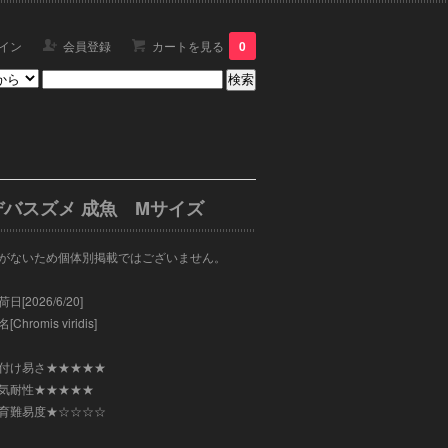
イン
会員登録
カートを見る
0
デバスズメ 成魚 Mサイズ
がないため個体別掲載ではございません。
日[2026/6/20]
[Chromis viridis]
付け易さ★★★★★
気耐性★★★★★
育難易度★☆☆☆☆