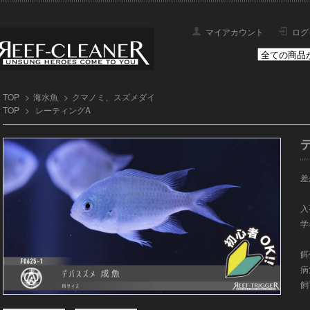
マイアカウント
ログ
TOP
>
海水魚
>
クマノミ、スズメダイ
TOP
>
レーティングA
差
入荷
学名
餌
病
飼