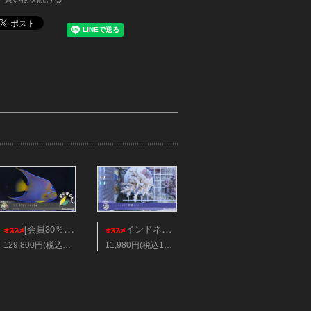
[会員30％オフ][超美]ベリーズ/クィーンエンゼル XLサイズ
インドネシア/深場ミドリイシ ブリード
129,800円(税込142,780円)
11,980円(税込13,178円)