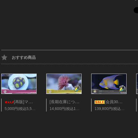
おすすめ商品
[長期在庫につき会員25%オフ][レア]美ハードチューブ オレンジレッド Sサイズ
[再販]マメスナギンチャク フラグ28mm ソラマメ
[会員30％オフ][超美]ベリーズ/クィーンエンゼル XLサイズ
5,000円(税込5,500円)
14,600円(税込16,060円)
139,800円(税込153,780円)