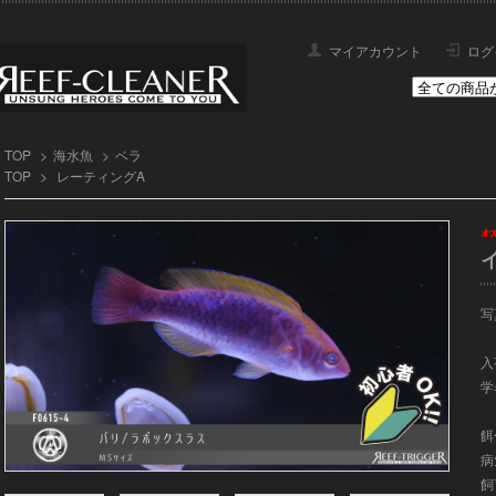
マイアカウント
ログ
TOP
>
海水魚
>
ベラ
TOP
>
レーティングA
写
入荷
学名
餌
病
飼