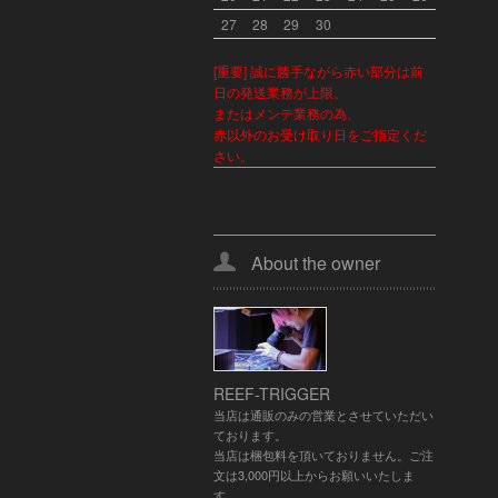
27
28
29
30
[重要] 誠に勝手ながら赤い部分は前
日の発送業務が上限、
またはメンテ業務の為、
赤以外のお受け取り日をご指定くだ
さい。
About the owner
REEF-TRIGGER
当店は通販のみの営業とさせていただい
ております。
当店は梱包料を頂いておりません。ご注
文は3,000円以上からお願いいたしま
す。