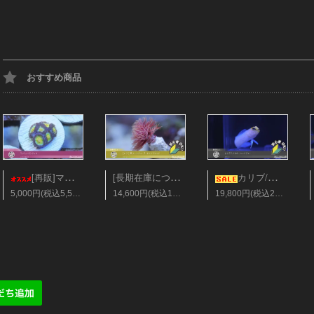
おすすめ商品
[長期在庫につき会員25%オフ][レア]美ハードチューブ オレンジレッド Sサイズ
[再販]マメスナギンチャク フラグ28mm ソラマメ
カリブ/イエローヘッドジョー Sサイズ
5,000円(税込5,500円)
14,600円(税込16,060円)
19,800円(税込21,780円)