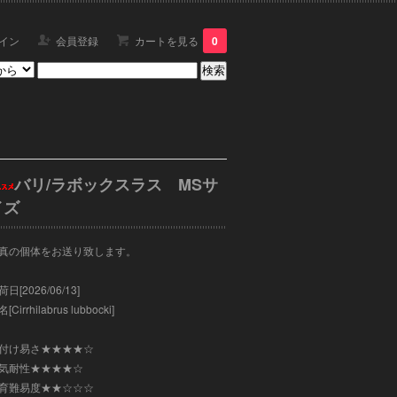
イン
会員登録
カートを見る
0
バリ/ラボックスラス MSサ
イズ
真の個体をお送り致します。
日[2026/06/13]
[Cirrhilabrus lubbocki]
付け易さ★★★★☆
気耐性★★★★☆
育難易度★★☆☆☆