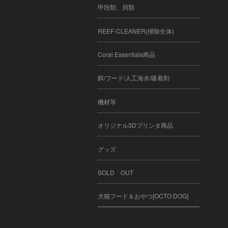
甲殻類、貝類
REEF-CLEANER(掃除生体)
Coral Essentials商品
餌/フード/人工海水/吸着剤
機材等
オリジナル3Dプリンタ商品
グッズ
SOLD OUT
犬猫フード＆おやつ[OCTO DOG]