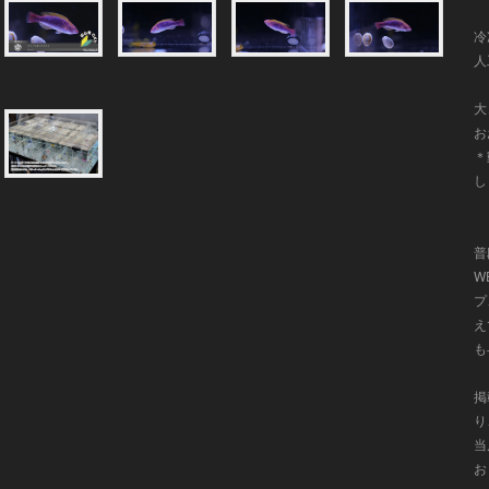
冷
人
大
お
＊
し
普
W
プ
え
も
掲
り
当
お