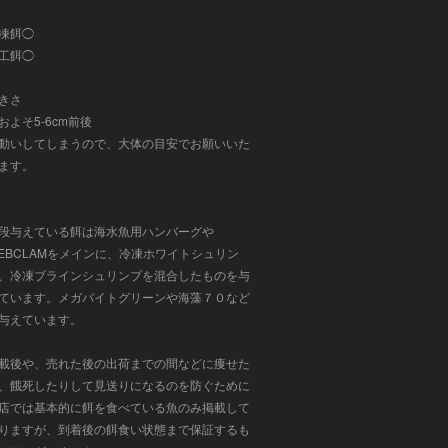
凍餌◯
工餌◯
きさ
およそ5-6cm前後
動いしてしまうので、大体の目安でお願いいた
ます。
段与えている餌は
海水魚用ハンバーグや
EBCLAMをメインに、冷凍ホワイトシュリン
、冷凍ブラインシュリンプ
を混合したものを与
ています。メガバイトグリーンや海藻７０など
与えています。
載後や、売れた後の出荷までの間などに痩せた
、餓死したりして見送りになるのを防ぐために
店では基本的に餌を食べている魚のみ掲載して
りますが、到着後の餌食い状態まで保証するも