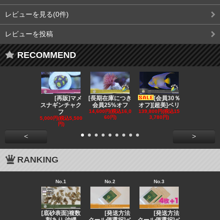
レビューを見る(0件)
レビューを投稿
RECOMMEND
[再販]マメ
[長期在庫につき
[会員30％
[会員3
スナギンチャク
会員25%オフ
オフ][超美]ベリ
オフ][超美]
フ
14,600円(税込16,0
139,800円(税込15
129,800円(税
60円)
3,780円)
2,780円)
5,000円(税込5,500
円)
<
>
RANKING
No.1
No.2
No.3
No.4
[底砂表面]複数
[発送方法
[発送方法
[発送
割あり 沖縄
クール便選択]ベ
クール便選択]ベ
クール便選択