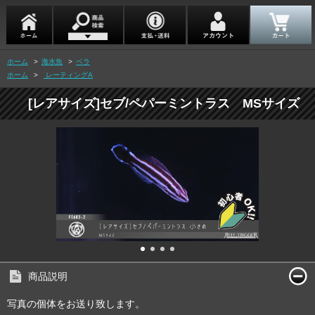
ホーム
>
海水魚
>
ベラ
ホーム
>
レーティングA
[レアサイズ]セブ/ペパーミントラス MSサイズ
商品説明
写真の個体をお送り致します。