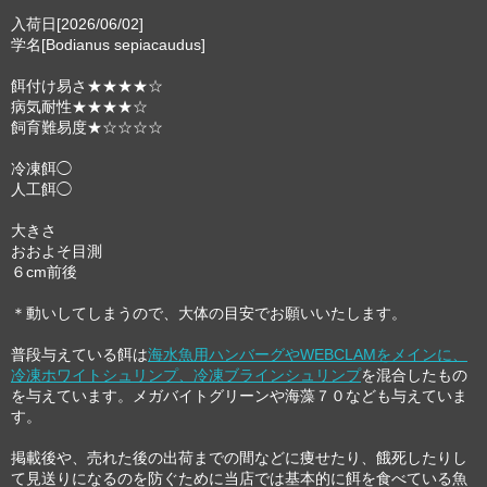
入荷日[2026/06/02]
学名[Bodianus sepiacaudus]
餌付け易さ★★★★☆
病気耐性★★★★☆
飼育難易度★☆☆☆☆
冷凍餌◯
人工餌◯
大きさ
おおよそ目測
６cm前後
＊動いしてしまうので、大体の目安でお願いいたします。
普段与えている餌は
海水魚用ハンバーグやWEBCLAMをメインに、
冷凍ホワイトシュリンプ、冷凍ブラインシュリンプ
を混合したもの
を与えています。メガバイトグリーンや海藻７０なども与えていま
す。
掲載後や、売れた後の出荷までの間などに痩せたり、餓死したりし
て見送りになるのを防ぐために当店では基本的に餌を食べている魚