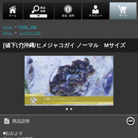
ホーム
>
甲殻類、貝類
ホーム
>
レーティングA
[値下げ]沖縄/ヒメジャコガイ ノーマル Mサイズ
商品説明
■おおよそ