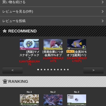
買い物を続ける
レビューを見る(0件)
レビューを投稿
RECOMMEND
[再販]マメ
[長期在庫につき
[会員30％
[会員3
スナギンチャク
会員25%オフ
オフ][超美]ベリ
オフ][超美]
フ
14,600円(税込16,0
139,800円(税込15
129,800円(税
60円)
3,780円)
2,780円)
5,000円(税込5,500
円)
<
>
RANKING
No.1
No.2
No.3
No.4