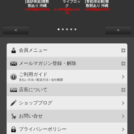
[底砂表面]複数
[苔処理全般]複
[発送
ライブロッ
割あり 沖縄
数割あり 沖縄
クール便選択
ク
500円(税込550円)
400円(税込440円)
ンリ
3,480円(税込3,828
円)
855円(税込94
<
>
会員メニュー
メールマガジン登録・解除
ご利用ガイド
支払い方法 / 配送方法 / 会社概要
店長について
ショップブログ
お問い合せ
プライバシーポリシー