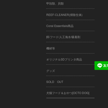
甲殻類、貝類
REEF-CLEANER(掃除生体)
Coral Essentials商品
餌/フード/人工海水/吸着剤
機材等
オリジナル3Dプリンタ商品
グッズ
SOLD OUT
犬猫フード＆おやつ[OCTO DOG]