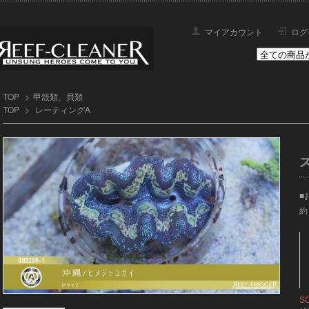
マイアカウント
ログ
TOP
>
甲殻類、貝類
TOP
>
レーティングA
■
約
S