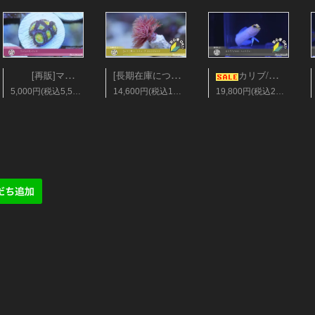
[長期在庫につき会員25%オフ][レア]美ハードチューブ オレンジレッド Sサイズ
[再販]マメスナギンチャク フラグ28mm ソラマメ
カリブ/イエローヘッドジョー Sサイズ
5,000円(税込5,500円)
14,600円(税込16,060円)
19,800円(税込21,780円)