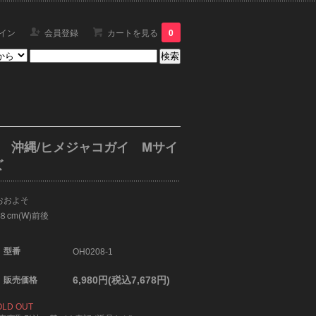
イン
会員登録
カートを見る
0
沖縄/ヒメジャコガイ Mサイ
ズ
おおよそ
８cm(W)前後
型番
OH0208-1
6,980円(税込7,678円)
販売価格
OLD OUT