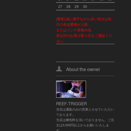
27
28
29
30
[重要] 誠に勝手ながら赤い部分は前
日の発送業務が上限、
またはメンテ業務の為、
赤以外のお受け取り日をご指定くだ
さい。
About the owner
REEF-TRIGGER
当店は通販のみの営業とさせていただい
ております。
当店は梱包料を頂いておりません。ご注
文は3,000円以上からお願いいたしま
す。