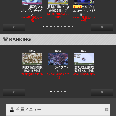
[再販]マメ
[長期在庫につき
カリブ/イ
[会員
スナギンチャク
会員25%オフ
エローヘッドジ
オフ][超美]
フ
14,600円(税込16,0
ョー
139,800円(税
60円)
3,780円)
5,000円(税込5,500
19,800円(税込21,7
円)
80円)
<
>
RANKING
No.1
No.2
No.3
No.4
[底砂表面]複数
[苔処理全般]複
[発送
ライブロッ
割あり 沖縄
数割あり 沖縄
クール便選択
ク
500円(税込550円)
400円(税込440円)
ンリ
3,480円(税込3,828
円)
855円(税込94
<
>
会員メニュー