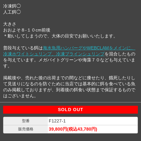
冷凍餌◯
人工餌◯
大きさ
おおよそ８-１０cm前後
＊動いしてしまうので、大体の目安でお願いいたします。
普段与えている餌は
海水魚用ハンバーグやWEBCLAMをメインに、
冷凍ホワイトシュリンプ、冷凍ブラインシュリンプ
を混合したもの
を与えています。メガバイトグリーンや海藻７０なども与えていま
す。
掲載後や、売れた後の出荷までの間などに痩せたり、餓死したりし
て見送りになるのを防ぐために当店では基本的に餌を食べている魚
のみ掲載しておりますが、到着後の餌食い状態まで保証するもので
はございません。
SOLD OUT
F1227-1
型番
39,800円(税込43,780円)
販売価格