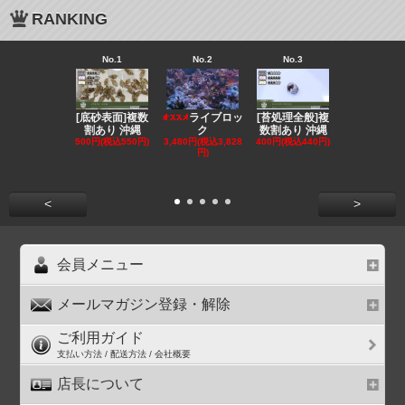
RANKING
No.1
No.2
No.3
No.4
[底砂表面]複数
[苔処理全般]複
[発送
ライブロッ
割あり 沖縄
数割あり 沖縄
クール便選択
ク
500円(税込550円)
400円(税込440円)
ンリ
3,480円(税込3,828
円)
855円(税込94
<
>
会員メニュー
メールマガジン登録・解除
ご利用ガイド
支払い方法 / 配送方法 / 会社概要
店長について