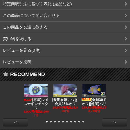
特定商取引法に基づく表記 (返品など)
この商品について問い合わせる
この商品を友達に教える
買い物を続ける
レビューを見る(0件)
レビューを投稿
RECOMMEND
[再販]マメ
[長期在庫につき
[会員30％
[会員3
スナギンチャク
会員25%オフ
オフ][超美]ベリ
オフ][超美]
フ
14,600円(税込16,0
139,800円(税込15
129,800円(税
60円)
3,780円)
2,780円)
5,000円(税込5,500
円)
<
>