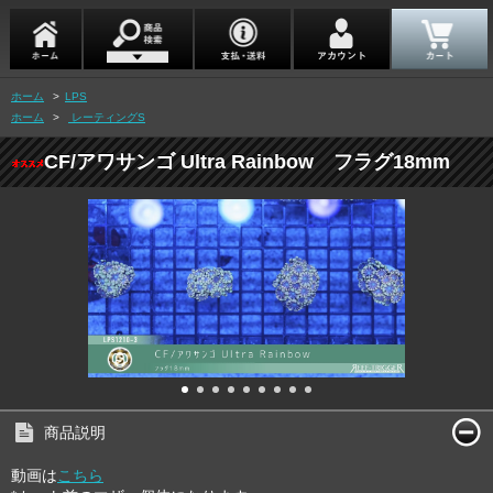
ホーム
>
LPS
ホーム
>
レーティングS
CF/アワサンゴ Ultra Rainbow フラグ18mm
商品説明
動画は
こちら