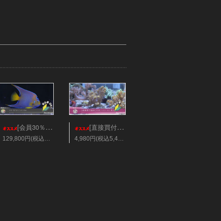
[会員30％オフ][超美]ベリーズ/クィーンエンゼル XLサイズ
[直接買付個体]日本/キバナトサカ 美カラー Mサイズ
129,800円(税込142,780円)
4,980円(税込5,478円)