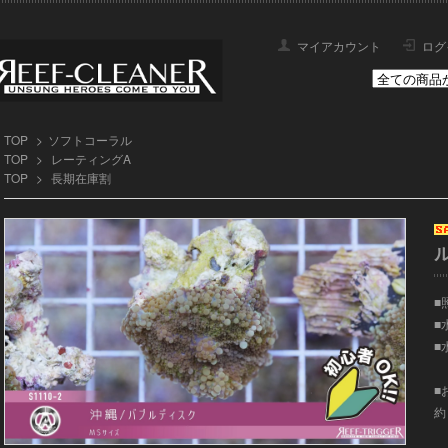
マイアカウント
ログ
TOP
>
ソフトコーラル
TOP
>
レーティングA
TOP
>
長期在庫割
■
■
■
■
約