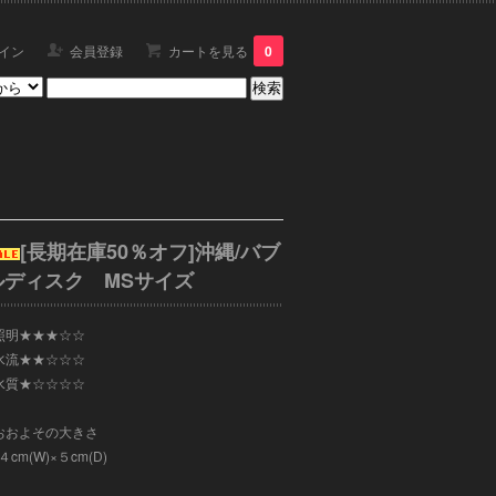
イン
会員登録
カートを見る
0
[長期在庫50％オフ]沖縄/バブ
ルディスク MSサイズ
照明★★★☆☆
水流★★☆☆☆
水質★☆☆☆☆
おおよその大きさ
４cm(W)×５cm(D)