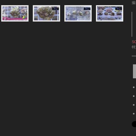
撮
S
特