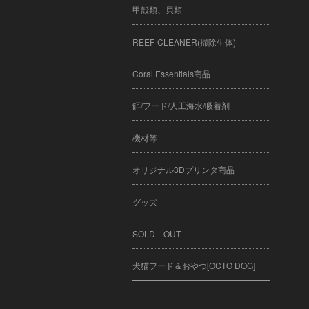
甲殻類、貝類
REEF-CLEANER(掃除生体)
Coral Essentials商品
餌/フード/人工海水/吸着剤
機材等
オリジナル3Dプリンタ商品
グッズ
SOLD OUT
犬猫フード＆おやつ[OCTO DOG]