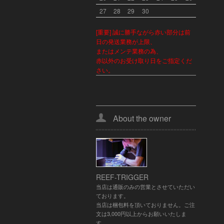
27
28
29
30
[重要] 誠に勝手ながら赤い部分は前
日の発送業務が上限、
またはメンテ業務の為、
赤以外のお受け取り日をご指定くだ
さい。
About the owner
REEF-TRIGGER
当店は通販のみの営業とさせていただい
ております。
当店は梱包料を頂いておりません。ご注
文は3,000円以上からお願いいたしま
す。