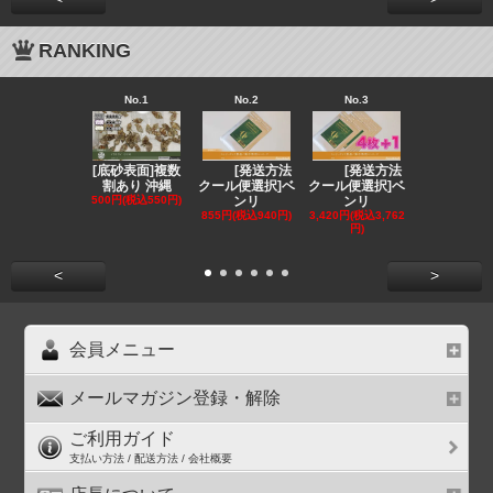
RANKING
No.1
No.2
No.3
No.4
[底砂表面]複数
[発送方法
[発送方法
[発送
割あり 沖縄
クール便選択]ベ
クール便選択]ベ
クール便選択
500円(税込550円)
ンリ
ンリ
EE
855円(税込940円)
3,420円(税込3,762
1,180円(税込1
円)
円)
<
>
会員メニュー
メールマガジン登録・解除
ご利用ガイド
支払い方法 / 配送方法 / 会社概要