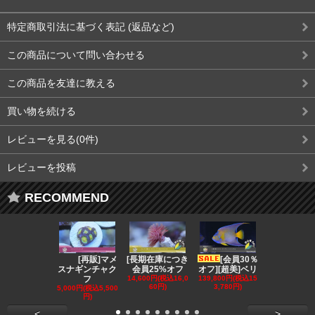
特定商取引法に基づく表記 (返品など)
この商品について問い合わせる
この商品を友達に教える
買い物を続ける
レビューを見る(0件)
レビューを投稿
RECOMMEND
[再販]マメ
[長期在庫につき
[会員30％
[会員3
スナギンチャク
会員25%オフ
オフ][超美]ベリ
オフ][超美]
フ
14,600円(税込16,0
139,800円(税込15
129,800円(税
60円)
3,780円)
2,780円)
5,000円(税込5,500
円)
<
>