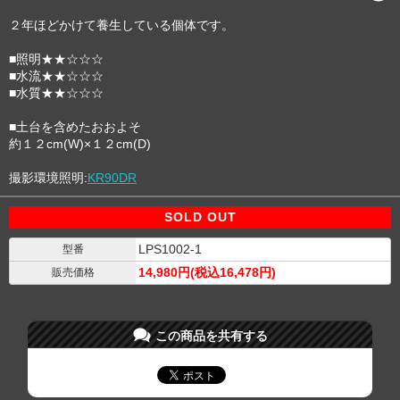
２年ほどかけて養生している個体です。
■照明★★☆☆☆
■水流★★☆☆☆
■水質★★☆☆☆
■土台を含めたおおよそ
約１２cm(W)×１２cm(D)
撮影環境照明:
KR90DR
SOLD OUT
LPS1002-1
型番
14,980円(税込16,478円)
販売価格
この商品を共有する