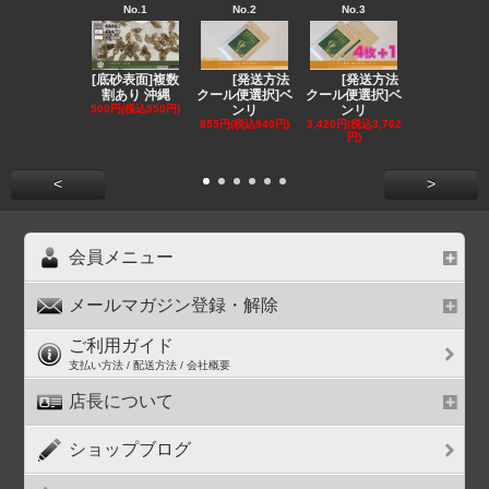
No.1
No.2
No.3
No.4
[底砂表面]複数
[発送方法
[発送方法
[発送
割あり 沖縄
クール便選択]ベ
クール便選択]ベ
クール便選択
500円(税込550円)
ンリ
ンリ
EE
855円(税込940円)
3,420円(税込3,762
1,180円(税込1
円)
円)
<
>
会員メニュー
メールマガジン登録・解除
ご利用ガイド
支払い方法 / 配送方法 / 会社概要
店長について
ショップブログ