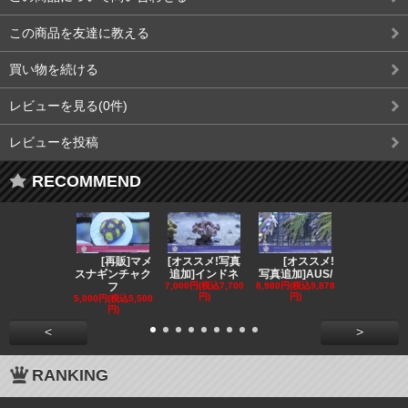
この商品を友達に教える
買い物を続ける
レビューを見る(0件)
レビューを投稿
RECOMMEND
[再販]マメ
[オススメ!写真
[オススメ!
[オス
スナギンチャク
追加]インドネ
写真追加]AUS/
写真追加]AU
フ
7,000円(税込7,700
8,980円(税込9,878
12,800円(税込
円)
円)
80円)
5,000円(税込5,500
円)
<
>
RANKING