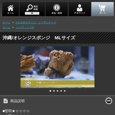
ホーム
>
それ以外のサンゴ、イソギンチャク
ホーム
>
レーティングA
沖縄/オレンジスポンジ MLサイズ
商品説明
■照明★☆☆☆☆