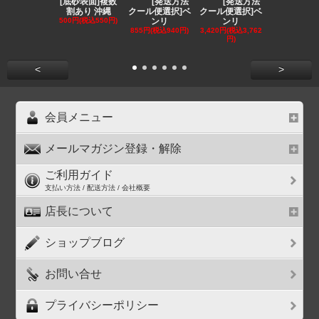
[底砂表面]複数
[発送方法
[発送方法
[発送
割あり 沖縄
クール便選択]ベ
クール便選択]ベ
クール便選択
500円(税込550円)
ンリ
ンリ
EE
855円(税込940円)
3,420円(税込3,762
1,180円(税込1
円)
円)
<
>
会員メニュー
メールマガジン登録・解除
ご利用ガイド
支払い方法 / 配送方法 / 会社概要
店長について
ショップブログ
お問い合せ
プライバシーポリシー