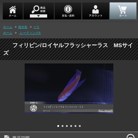
ホーム
>
海水魚
>
ベラ
ホーム
>
レーティングA
フィリピン/ロイヤルフラッシャーラス MSサイ
ズ
商品説明