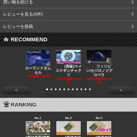
買い物を続ける
レビューを見る(0件)
レビューを投稿
RECOMMEND
[再販]マメ
フィリピ
フィリピン/
ローランドダム
スナギンチャク
ン/セジロノドグ
ハギ 小さ
セル
フ
ロベラ
2,480円(税込2
720円(税込792円)
円)
5,000円(税込5,500
1,980円(税込2,178
円)
円)
<
>
RANKING
No.1
No.2
No.3
No.4