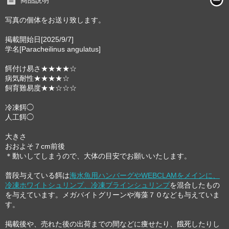
写真の個体をお送り致します。
掲載開始日[2025/9/7]
学名[Paracheilinus angulatus]
餌付け易さ★★★★☆
病気耐性★★★★☆
飼育難易度★★☆☆☆
冷凍餌◯
人工餌◯
大きさ
おおよそ７cm前後
＊動いしてしまうので、大体の目安でお願いいたします。
普段与えている餌は
海水魚用ハンバーグやWEBCLAMをメインに、
冷凍ホワイトシュリンプ、冷凍ブラインシュリンプ
を混合したもの
を与えています。メガバイトグリーンや海藻７０なども与えていま
す。
掲載後や、売れた後の出荷までの間などに痩せたり、餓死したりし