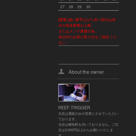
27
28
29
30
[重要] 誠に勝手ながら赤い部分は前
日の発送業務が上限、
またはメンテ業務の為、
赤以外のお受け取り日をご指定くだ
さい。
About the owner
REEF-TRIGGER
当店は通販のみの営業とさせていただい
ております。
当店は梱包料を頂いておりません。ご注
文は3,000円以上からお願いいたしま
す。