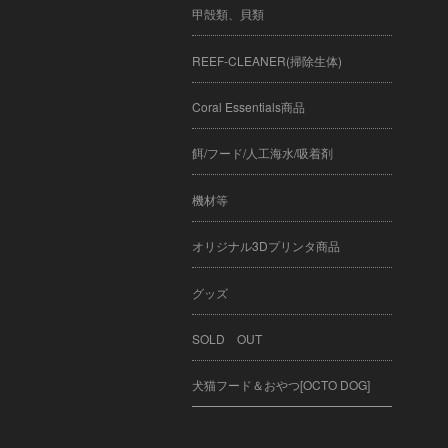
甲殻類、貝類
REEF-CLEANER(掃除生体)
Coral Essentials商品
餌/フード/人工海水/吸着剤
機材等
オリジナル3Dプリンタ商品
グッズ
SOLD OUT
犬猫フード＆おやつ[OCTO DOG]