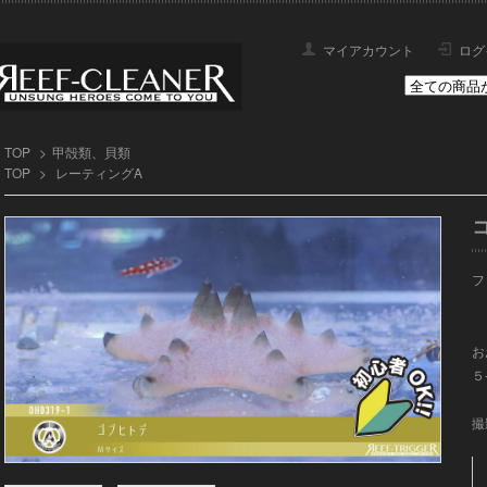
マイアカウント
ログ
TOP
>
甲殻類、貝類
TOP
>
レーティングA
フ
お
５
撮