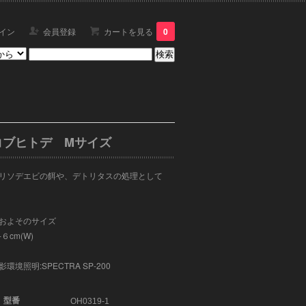
イン
会員登録
カートを見る
0
コブヒトデ Mサイズ
リソデエビの餌や、デトリタスの処理として
およそのサイズ
-６cm(W)
影環境照明:
SPECTRA SP-200
型番
OH0319-1