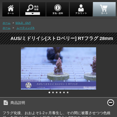
ホーム
>
SOLD OUT
ホーム
>
レーティングA
AUS/ミドリイシ[ストロベリー] RTフラグ 28mm
商品説明
フラグ化後、おおよそ1-2ヶ月養生し、その間に被覆させつつ色維