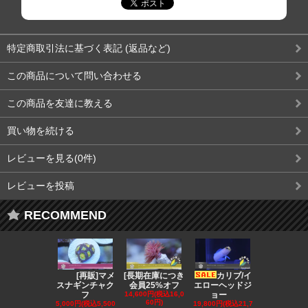
特定商取引法に基づく表記 (返品など)
この商品について問い合わせる
この商品を友達に教える
買い物を続ける
レビューを見る(0件)
レビューを投稿
RECOMMEND
[再販]マメ
[長期在庫につき
カリブ/イ
[会員
スナギンチャク
会員25%オフ
エローヘッドジ
オフ][超美]
フ
14,600円(税込16,0
ョー
139,800円(税
60円)
3,780円)
5,000円(税込5,500
19,800円(税込21,7