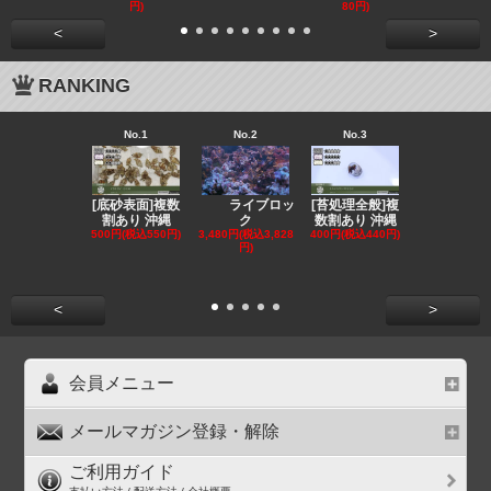
円)
80円)
<
>
RANKING
No.1
No.2
No.3
No.4
[底砂表面]複数
[苔処理全般]複
[発送
ライブロッ
割あり 沖縄
数割あり 沖縄
クール便選択
ク
500円(税込550円)
400円(税込440円)
ンリ
3,480円(税込3,828
円)
855円(税込94
<
>
会員メニュー
メールマガジン登録・解除
ご利用ガイド