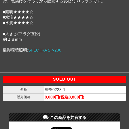
持、色揚げを行ってから販売する安心なRTフラグです。
■照明★★★★☆
■水流★★★★☆
■水質★★★★☆
■大きさ(フラグ直径)
約２８mm
撮影環境照明:
SPECTRA SP-200
SOLD OUT
SPS0223-1
型番
8,000円(税込8,800円)
販売価格
この商品を共有する