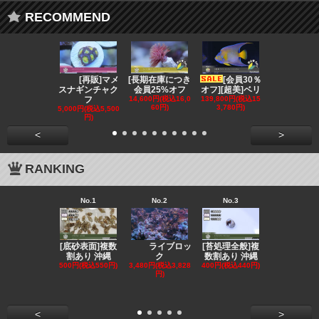
RECOMMEND
[再販]マメ
[長期在庫につき
[会員30％
[会員3
スナギンチャク
会員25%オフ
オフ][超美]ベリ
オフ][超美]
フ
14,600円(税込16,0
139,800円(税込15
129,800円(税
60円)
3,780円)
2,780円)
5,000円(税込5,500
円)
<
>
RANKING
No.1
No.2
No.3
No.4
[底砂表面]複数
[苔処理全般]複
[発送
ライブロッ
割あり 沖縄
数割あり 沖縄
クール便選択
ク
500円(税込550円)
400円(税込440円)
ンリ
3,480円(税込3,828
円)
855円(税込94
<
>