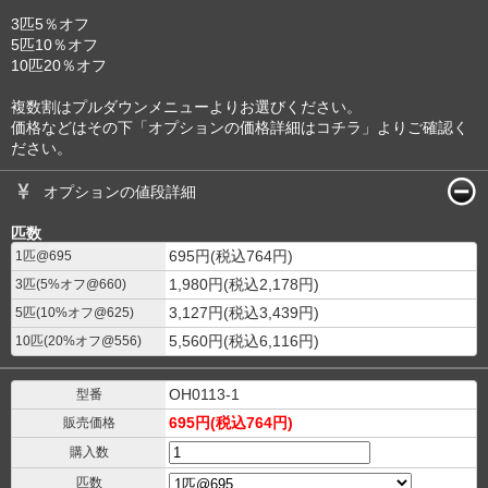
3匹5％オフ
5匹10％オフ
10匹20％オフ
複数割はプルダウンメニューよりお選びください。
価格などはその下「オプションの価格詳細はコチラ」よりご確認く
ださい。
オプションの値段詳細
匹数
695円(税込764円)
1匹@695
1,980円(税込2,178円)
3匹(5%オフ@660)
3,127円(税込3,439円)
5匹(10%オフ@625)
5,560円(税込6,116円)
10匹(20%オフ@556)
OH0113-1
型番
695円(税込764円)
販売価格
購入数
匹数