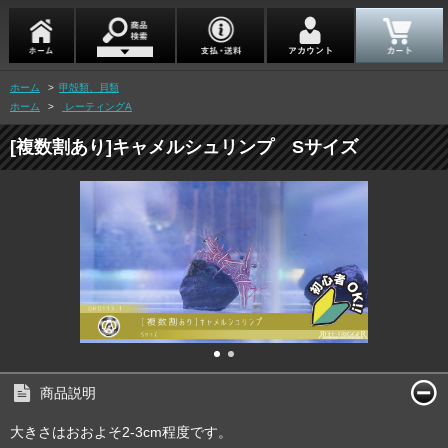
ホーム
>
甲殻類、貝類
ホーム
>
レーティングA
[複数割あり]キャメルシュリンプ Sサイズ
商品説明
大きさはおおよそ2-3cm程度です。