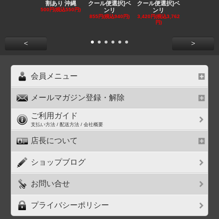
割あり 沖縄
クール便選択]ベ
クール便選択]ベ
クール便選択
500円(税込550円)
ンリ
ンリ
EE
855円(税込940円)
3,420円(税込3,762
1,180円(税込1
円)
円)
<
>
会員メニュー
メールマガジン登録・解除
ご利用ガイド
支払い方法 / 配送方法 / 会社概要
店長について
ショップブログ
お問い合せ
プライバシーポリシー