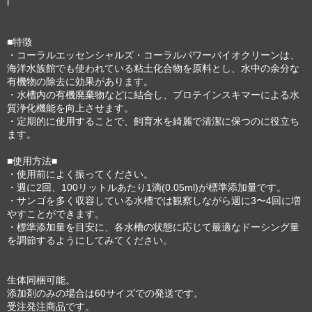
l
■特徴
・コーラルエッセンシャルズ・コーラルパワーバイオクリーンは、
海洋水族館でも使われている粘土化合物を原料とし、水中の余分な
有機物の除去に効果があります。
・水槽内の有機廃棄物などに結合し、プロテインスキマーによる水
質浄化機能を向上させます。
・定期的に使用することで、飼育水を綺麗で清潔に保つのに役立ち
ます。
■使用方法■
・使用前によく振ってください。
・週に2回、100リットルあたり1滴(0.05ml)が標準添加量です。
・サンゴを多く収容している水槽では観察しながら週に3〜4回に増
やすことができます。
・標準添加量を目安に、各水槽の状態に応じて最適なドーシング量
を調節するようにしてみてください。
生体同梱可能。
添加剤のみの場合は60サイズでの発送です。
受注発注商品です。