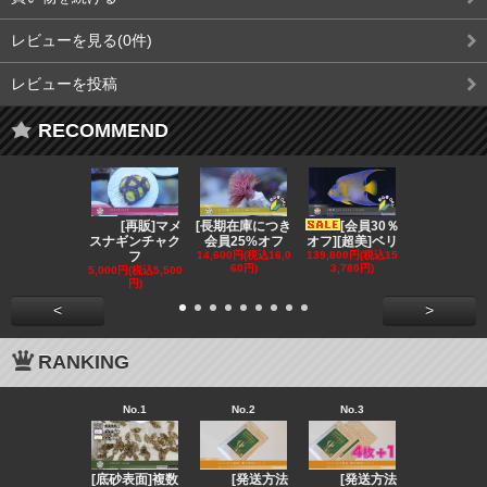
レビューを見る(0件)
レビューを投稿
RECOMMEND
[再販]マメ
[長期在庫につき
[会員30％
[会員3
スナギンチャク
会員25%オフ
オフ][超美]ベリ
オフ][超美]
フ
14,600円(税込16,0
139,800円(税込15
129,800円(税
60円)
3,780円)
2,780円)
5,000円(税込5,500
円)
<
>
RANKING
No.1
No.2
No.3
No.4
[底砂表面]複数
[発送方法
[発送方法
[発送