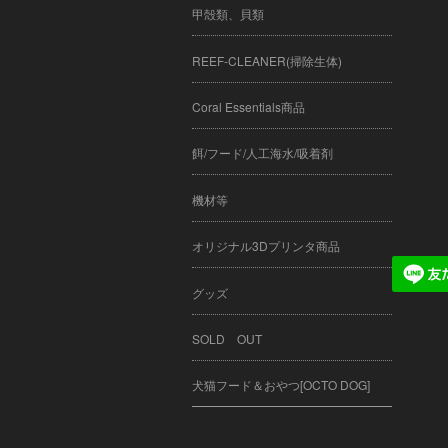
甲殻類、貝類
REEF-CLEANER(掃除生体)
Coral Essentials商品
餌/フード/人工海水/吸着剤
機材等
オリジナル3Dプリンタ商品
グッズ
SOLD OUT
犬猫フード＆おやつ[OCTO DOG]