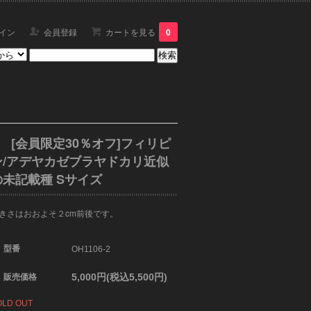
イン
会員登録
カートを見る
0
[会員限定30％オフ]フィリピ
ン/アデヤカゼブラヤドカリ近似
の未記載種 Sサイズ
きさはおおよそ２cm前後です。
型番
OH1106-2
5,000円(税込5,500円)
販売価格
OLD OUT