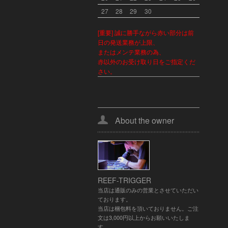
27
28
29
30
[重要] 誠に勝手ながら赤い部分は前
日の発送業務が上限、
またはメンテ業務の為、
赤以外のお受け取り日をご指定くだ
さい。
About the owner
REEF-TRIGGER
当店は通販のみの営業とさせていただい
ております。
当店は梱包料を頂いておりません。ご注
文は3,000円以上からお願いいたしま
す。