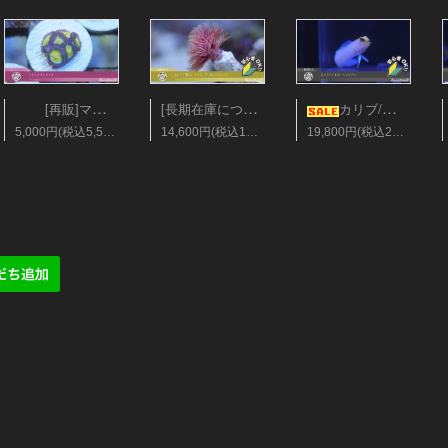
[長期在庫につき会員25%オフ][レア]美ハードチューブ オレンジレッド Sサイズ
[再販]マメスナギンチャク フラグ28mm ソラマメ
カリブ/イエローヘッドジョー Sサイズ
5,000円(税込5,500円)
14,600円(税込16,060円)
19,800円(税込21,780円)