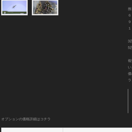
推
６
９
１
3
5
複
い
価
ラ
オプションの価格詳細はコチラ