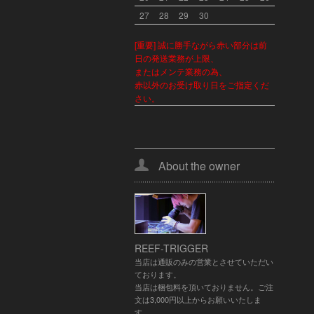
27
28
29
30
[重要] 誠に勝手ながら赤い部分は前
日の発送業務が上限、
またはメンテ業務の為、
赤以外のお受け取り日をご指定くだ
さい。
About the owner
REEF-TRIGGER
当店は通販のみの営業とさせていただい
ております。
当店は梱包料を頂いておりません。ご注
文は3,000円以上からお願いいたしま
す。