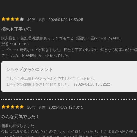
30代
男性
2026/04/20 14:53:25
梱包も丁寧で〇
購入品名：[藻処理]複数割あり サンゴモエビ（匹数：5匹(20%オフ@480)
型番：OH0116-2
レビュー：元気なエビが届きました。梱包も丁寧で足場兼、餌となる海藻の切れ端
ても5匹のエビが4匹しかいませんでした。
ショップからのコメント
こちらも検品漏れがあったようで申し訳ございません。
１匹分の減額修正をさせて頂きました。（2026/04/20 15:32:22）
20代
男性
2023/10/09 12:13:15
みんな元気でした！
無事到着致しました。
今回は気温が低く心配だったのですが、カイロとしっかりとした水量のお陰か温度
一緒に入れてくださった網につかまっており状態も良さそうです！