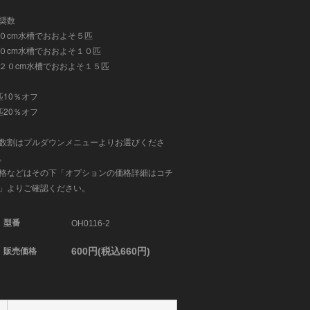
奨数
０cm水槽でおおよそ５匹
０cm水槽でおおよそ１０匹
２０cm水槽でおおよそ１５匹
匹10％オフ
匹20％オフ
数割はプルダウンメニューよりお選びくださ
。
格などはその下「オプションの価格詳細はコチ
」よりご確認ください。
型番
OH0116-2
600円(税込660円)
販売価格