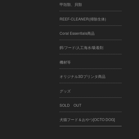
甲殻類、貝類
REEF-CLEANER(掃除生体)
Coral Essentials商品
餌/フード/人工海水/吸着剤
機材等
オリジナル3Dプリンタ商品
グッズ
SOLD OUT
犬猫フード＆おやつ[OCTO DOG]