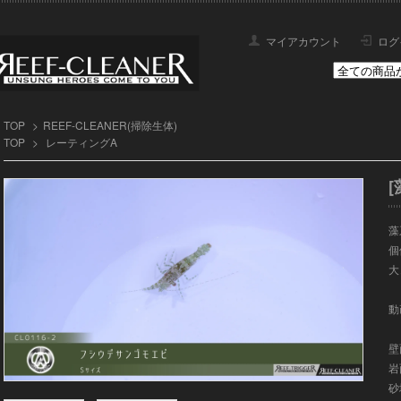
マイアカウント
ログ
TOP
>
REEF-CLEANER(掃除生体)
TOP
>
レーティングA
藻
個
大
動
壁
岩
砂