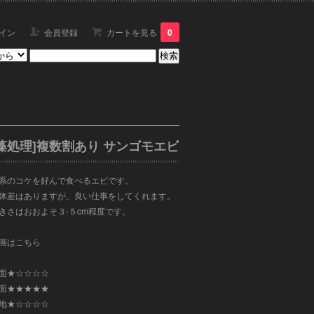
イン
会員登録
カートを見る
0
[藻処理]複数割あり サンゴモエビ
系のコケを好んで食べるエビです。
体差はありますが、良い仕事をしてくれます。
きさはおおよそ３-５cm程度です。
画は
こちら
面★☆☆☆☆
面★★★★★
地★☆☆☆☆