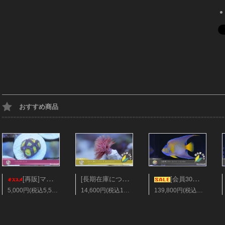
おすすめ商品
[長期在庫につき会員25%オフ][レア]美ハードチューブ オレンジレッド Sサイズ
[再販]マメスナギンチャク フラグ28mm ソラマメ
[会員30％オフ][超美]ベリーズ/クィーンエンゼル XLサイズ
5,000円(税込5,500円)
14,600円(税込16,060円)
139,800円(税込153,780円)