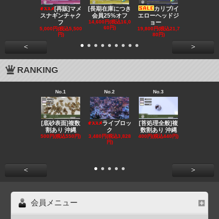
[再販]マメ
[長期在庫につき
カリブ/イ
[会員
スナギンチャク
会員25%オフ
エローヘッドジ
オフ][超美]
フ
14,600円(税込16,0
ョー
139,800円(税
60円)
3,780円)
5,000円(税込5,500
19,800円(税込21,7
円)
80円)
<
>
RANKING
No.1
No.2
No.3
No.4
[底砂表面]複数
[苔処理全般]複
[発送
ライブロッ
割あり 沖縄
数割あり 沖縄
クール便選択
ク
500円(税込550円)
400円(税込440円)
ンリ
3,480円(税込3,828
円)
855円(税込94
<
>
会員メニュー