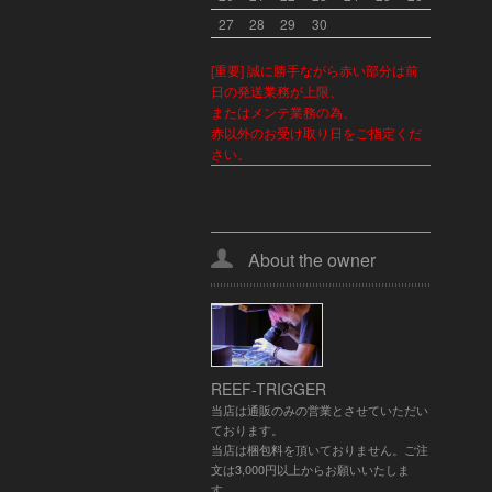
27
28
29
30
[重要] 誠に勝手ながら赤い部分は前
日の発送業務が上限、
またはメンテ業務の為、
赤以外のお受け取り日をご指定くだ
さい。
About the owner
REEF-TRIGGER
当店は通販のみの営業とさせていただい
ております。
当店は梱包料を頂いておりません。ご注
文は3,000円以上からお願いいたしま
す。