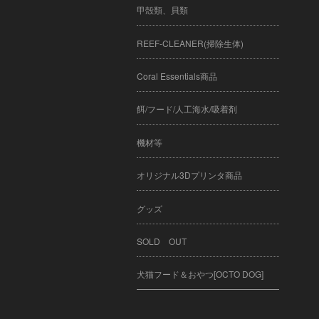
甲殻類、貝類
REEF-CLEANER(掃除生体)
Coral Essentials商品
餌/フード/人工海水/吸着剤
機材等
オリジナル3Dプリンタ商品
グッズ
SOLD OUT
犬猫フード＆おやつ[OCTO DOG]