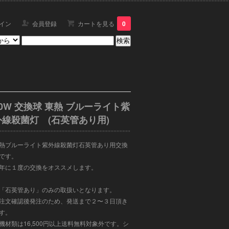
イン
会員登録
カートを見る
0
30W 交換球 東熱 ブルーライト紫
外線殺菌灯 (石英管あり用)
熱ブルーライト紫外線殺菌灯石英管あり用交換
です。
年に１度の交換をオススメします。
「石英管あり」のみの取扱いとなります。
注文確認後発注のため、発送まで２〜３日頂き
す。
機材類は16,500円以上送料無料対象外です。シ