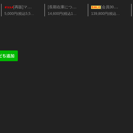
[長期在庫につき会員25%オフ][レア]美ハードチューブ オレンジレッド Sサイズ
[再販]マメスナギンチャク フラグ28mm ソラマメ
[会員30％オフ][超美]ベリーズ/クィーンエンゼル XLサイズ
5,000円(税込5,500円)
14,600円(税込16,060円)
139,800円(税込153,780円)