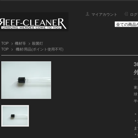
マイアカウント
ログ
TOP
>
機材等
>
殺菌灯
TOP
>
機材/用品(ポイント使用不可)
東
球
半
＊
＊
ま
＊