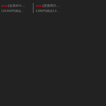
[会員30％オフ][超美]ベリーズ/クィーンエンゼル XLサイズ
[直接買付個体]日本/キバナトサカ 美カラー Mサイズ
129,800円(税込142,780円)
4,980円(税込5,478円)