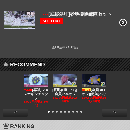
[底砂処理]砂地掃除部隊セット
SOLD OUT
全3商品中 / 1-3商品
RECOMMEND
[再販]マメ
[長期在庫につき
[会員30％
[会員3
スナギンチャク
会員25%オフ
オフ][超美]ベリ
オフ][超美]
フ
14,600円(税込16,0
139,800円(税込15
129,800円(税
60円)
3,780円)
2,780円)
5,000円(税込5,500
円)
<
>
RANKING