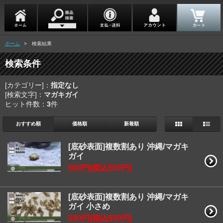
ホーム
> 検索結果
検索条件
[カテゴリー]：
指定なし
[検索文字]：
マガキガイ
ヒット件数：
3
件
おすすめ順
価格順
新着順
[底砂表面]複数割あり 沖縄/マガキ
ガイ
500円(税込550円)
[底砂表面]複数割あり 沖縄/マガキ
ガイ 小さめ
500円(税込550円)