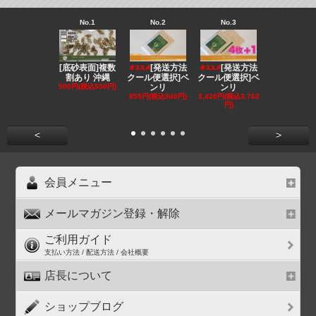
No.1
No.2
No.3
No.4
[底砂表面]複数
[発送方法
[発送方法
[発送
割あり 沖縄
クール便選択]ベ
クール便選択]ベ
クール便選択
500円(税込550円)
ンリ
ンリ
EE
855円(税込940円)
3,420円(税込3,762
1,180円(税込1
円)
円)
<
>
会員メニュー
メールマガジン登録・解除
ご利用ガイド
支払い方法 / 配送方法 / 会社概要
店長について
ショップブログ